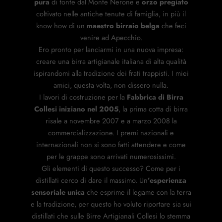
pura
di fonte dal Monte Nerone e
orzo pregiato
coltivato nelle antiche tenute di famiglia, in più il
know how di un
maestro birraio belga
che feci
venire ad Apecchio.
Ero pronto per lanciarmi in una nuova impresa:
creare una birra artigianale italiana di alta qualità
ispirandomi alla tradizione dei frati trappisti. I miei
amici, questa volta, non dissero nulla.
I lavori di costruzione per la
Fabbrica di Birra
Collesi iniziano nel 2005
, la prima cotta di birra
risale a novembre 2007 e a marzo 2008 la
commercializzazione. I premi nazionali e
internazionali non si sono fatti attendere e come
per le grappe sono arrivati numerosissimi.
Gli elementi di questo successo? Come per i
distillati cerco di dare il massimo. Un
’esperienza
sensoriale unica
che esprime il legame con la terra
e la tradizione, per questo ho voluto riportare sia sui
distillati che sulle Birre Artigianali Collesi lo stemma