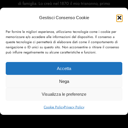
di famiglia. Lo creò nel 1870 il mio trisnonno, primo
sindaco di Apecchio dopo l’Unità d’Italia:
è una torre, simbolo del nostro borgo, attorniata da
Gestisci Consenso Cookie
tre stelline.
Per fornire le migliori esperienze, utilizziamo tecnologie come i cookie per
memorizzare e/o accedere alle informazioni del dispositivo. Il consenso a
queste tecnologie ci permetterà di elaborare dati come il comportamento di
navigazione o ID unici su questo sito. Non acconsentire o ritirare il consenso
può influire negativamente su alcune caratteristiche e funzioni.
Accetta
Nega
Visualizza le preferenze
Cookie Policy
Privacy Policy