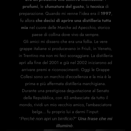
profumi
, le
sfumature del gusto
, la
tecnica
di
preparazione. Quando mi venne l’idea era il
1997
,
fu allora
che decisi di aprire una distilleria tutta
mia
nel cuore delle Marche ad Apecchio, storico
paese di collina dove vivo da sempre.
Gli amici mi dissero che era una follia. Le vere
grappe italiane si producevano in Friuli, in Veneto,
in Trentino ma non mi feci scoraggiare. La distilleria
aprì alla fine del 2001 e già nel 2002 iniziarono ad
arrivare premi e riconoscimenti. Oggi le Grappe
Collesi sono un marchio d’eccellenza e la mia è la
prima e più affermata distilleria marchigiana.
Durante una prestigiosa degustazione al Senato
della Repubblica, con 45 ambasciate da tutto il
mondo, rividi un mio vecchio amico, l’ambasciatore
belga… fu proprio lui a darmi l’input:
“
”
Perché non apri un birrificio?
Una frase che mi
.
illuminò