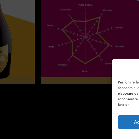
Per fornire l
accedere alle
elaborare da
acconsentire 
funzioni.
Ac