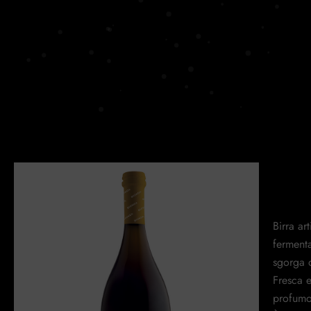
Birra ar
fermenta
sgorga 
Fresca e
profumo 